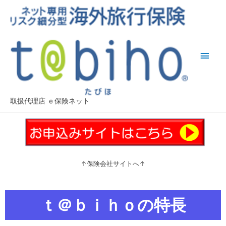
取扱代理店 ｅ保険ネット
↑保険会社サイトへ↑
ｔ＠ｂｉｈｏの特長