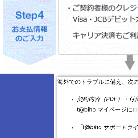
海外でのトラブルに備え、次
契約内容（PDF）・付
t@biho マイペー
「t@biho サポー